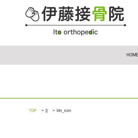
HOM
TOP
[]
btn_icon