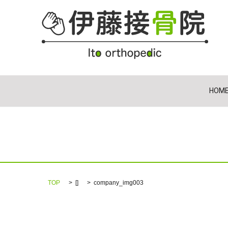
HOM
TOP
[]
company_img003